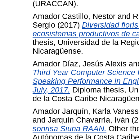
(URACCAN).
Amador Castillo, Nestor
and
R
Sergio
(2017)
Diversidad florí
ecosistemas productivos de c
thesis, Universidad de la Reg
Nicaragüense.
Amador Díaz, Jesús Alexis
an
Third Year Computer Science 
Speaking Performance in Eng
July, 2017.
Diploma thesis, Un
de la Costa Caribe Nicaragü
Amador Jarquín, Karla Vanes
and
Jarquín Chavarría, Iván
(2
sonrisa Siuna RAAN.
Other th
Autónomas de la Costa Cari