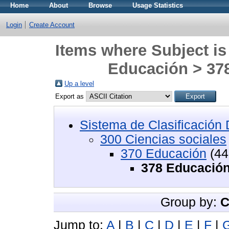
Home
About
Browse
Usage Statistics
Login
Create Account
Items where Subject is
Educación > 37
Up a level
Export as
Sistema de Clasificació
300 Ciencias sociales
370 Educación
(44
378 Educación
Group by:
C
Jump to:
A
|
B
|
C
|
D
|
E
|
F
|