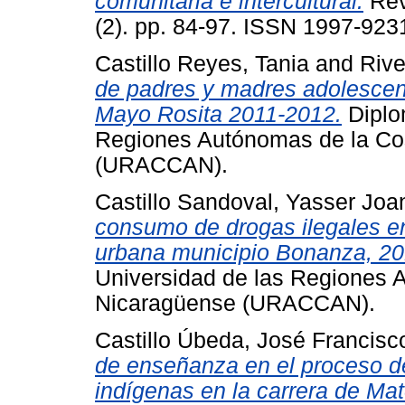
comunitaria e intercultural.
Revi
(2). pp. 84-97. ISSN 1997-923
Castillo Reyes, Tania
and
Rive
de padres y madres adolescent
Mayo Rosita 2011-2012.
Diplo
Regiones Autónomas de la Co
(URACCAN).
Castillo Sandoval, Yasser Joa
consumo de drogas ilegales en
urbana municipio Bonanza, 20
Universidad de las Regiones 
Nicaragüense (URACCAN).
Castillo Úbeda, José Francisc
de enseñanza en el proceso d
indígenas en la carrera de Ma