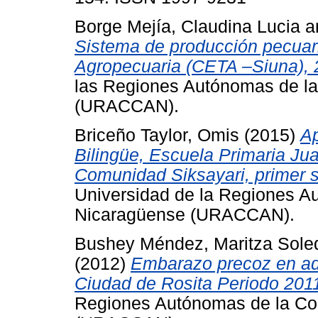
Borge Mejía, Claudina Lucia
a
Sistema de producción pecuar
Agropecuaria (CETA –Siuna), 
las Regiones Autónomas de la
(URACCAN).
Briceño Taylor, Omis
(2015)
Ap
Bilingüe, Escuela Primaria Ju
Comunidad Siksayari, primer 
Universidad de la Regiones A
Nicaragüense (URACCAN).
Bushey Méndez, Maritza Sole
(2012)
Embarazo precoz en ado
Ciudad de Rosita Periodo 201
Regiones Autónomas de la Co