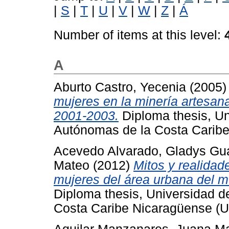
|
S
|
T
|
U
|
V
|
W
|
Z
|
Á
Number of items at this level:
A
Aburto Castro, Yecenia
(2005
mujeres en la minería artesa
2001-2003.
Diploma thesis, Un
Autónomas de la Costa Cari
Acevedo Alvarado, Gladys Gu
Mateo
(2012)
Mitos y realidad
mujeres del área urbana del m
Diploma thesis, Universidad 
Costa Caribe Nicaragüense 