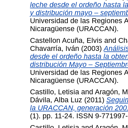
leche desde el ordeño hasta la
y distribución mayo – septiem
Universidad de las Regiones 
Nicaragüense (URACCAN).
Castellon Acuña, Elvis
and
Ch
Chavarría, Iván
(2003)
Análisi
desde el ordeño hasta la obten
distribución Mayo – Septiembr
Universidad de las Regiones 
Nicaragüense (URACCAN).
Castillo, Letisia
and
Aragón, 
Dávila, Alba Luz
(2011)
Seguim
la URACCAN, generación 200
(1). pp. 11-24. ISSN 9-77199
Castillo, Letisia
and
Aragón, 