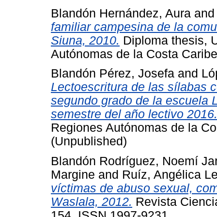
Blandón Hernández, Aura
an
familiar campesina de la comu
Siuna, 2010.
Diploma thesis, 
Autónomas de la Costa Cari
Blandón Pérez, Josefa
and
Ló
Lectoescritura de las sílabas 
segundo grado de la escuela 
semestre del año lectivo 2016
Regiones Autónomas de la Cos
(Unpublished)
Blandón Rodríguez, Noemí Ja
Margine
and
Ruíz, Angélica L
víctimas de abuso sexual, co
Waslala, 2012.
Revista Ciencia 
154. ISSN 1997-9231