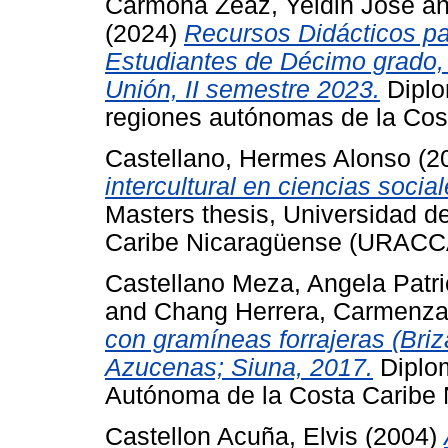
Carmona Zeaz, Yeldin José
a
(2024)
Recursos Didácticos p
Estudiantes de Décimo grado, 
Unión, II semestre 2023.
Diplo
regiones autónomas de la Co
Castellano, Hermes Alonso
(2
intercultural en ciencias socia
Masters thesis, Universidad 
Caribe Nicaragüense (URACC
Castellano Meza, Angela Patri
and
Chang Herrera, Carmenz
con gramíneas forrajeras (Bri
Azucenas; Siuna, 2017.
Diplom
Autónoma de la Costa Caribe 
Castellon Acuña, Elvis
(2004)