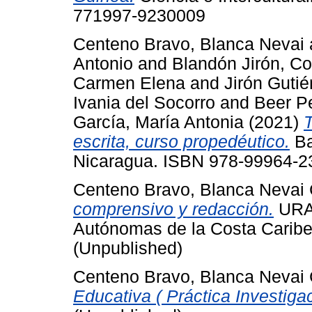
771997-9230009
Centeno Bravo, Blanca Nevai
Antonio
and
Blandón Jirón, Co
Carmen Elena
and
Jirón Gutié
Ivania del Socorro
and
Beer Pe
García, María Antonia
(2021)
T
escrita, curso propedéutico.
Ba
Nicaragua. ISBN 978-99964-23
Centeno Bravo, Blanca Nevai
comprensivo y redacción.
URAC
Autónomas de la Costa Cari
(Unpublished)
Centeno Bravo, Blanca Nevai
Educativa ( Práctica Investigac