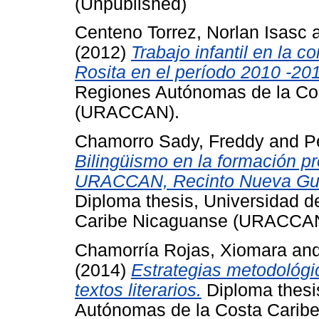
(Unpublished)
Centeno Torrez, Norlan Isasc
(2012)
Trabajo infantil en la
Rosita en el período 2010 -201
Regiones Autónomas de la Co
(URACCAN).
Chamorro Sady, Freddy
and
P
Bilingüismo en la formación pr
URACCAN, Recinto Nueva Guin
Diploma thesis, Universidad d
Caribe Nicaguanse (URACCAN
Chamorría Rojas, Xiomara
an
(2014)
Estrategias metodológic
textos literarios.
Diploma thesi
Autónomas de la Costa Cari