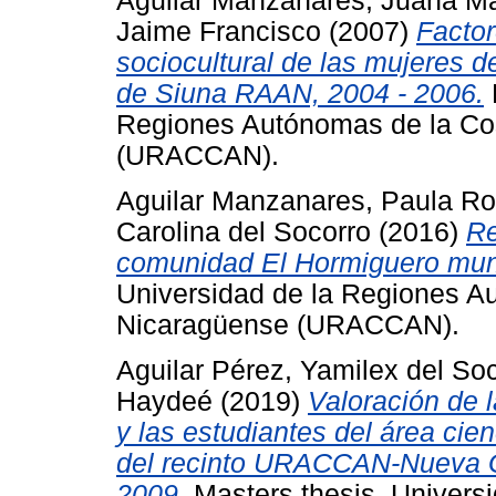
Aguilar Manzanares, Juana Ma
Jaime Francisco
(2007)
Factor
sociocultural de las mujeres 
de Siuna RAAN, 2004 - 2006.
Regiones Autónomas de la Co
(URACCAN).
Aguilar Manzanares, Paula Ro
Carolina del Socorro
(2016)
Re
comunidad El Hormiguero muni
Universidad de la Regiones A
Nicaragüense (URACCAN).
Aguilar Pérez, Yamilex del So
Haydeé
(2019)
Valoración de l
y las estudiantes del área cien
del recinto URACCAN-Nueva Gu
2009.
Masters thesis, Univers