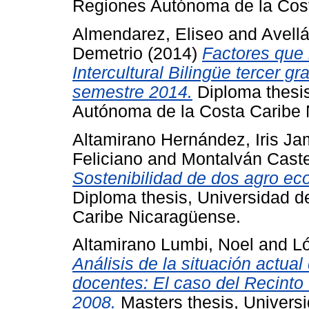
Regiones Autónoma de la Cos
Almendarez, Eliseo
and
Avellá
Demetrio
(2014)
Factores que 
Intercultural Bilingüe terce
semestre 2014.
Diploma thesis
Autónoma de la Costa Caribe 
Altamirano Hernández, Iris Ja
Feliciano
and
Montalván Caste
Sostenibilidad de dos agro e
Diploma thesis, Universidad 
Caribe Nicaragüense.
Altamirano Lumbi, Noel
and
Ló
Análisis de la situación actual
docentes: El caso del Recint
2008.
Masters thesis, Univers