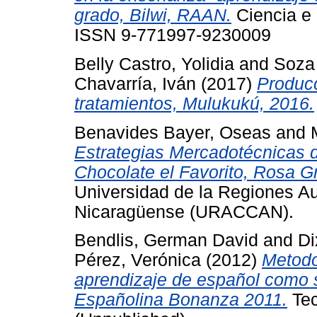
grado, Bilwi, RAAN.
Ciencia e I
ISSN 9-771997-9230009
Belly Castro, Yolidia
and
Soza 
Chavarría, Iván
(2017)
Producc
tratamientos, Mulukukú, 2016.
Benavides Bayer, Oseas
and
Estrategias Mercadotécnicas 
Chocolate el Favorito, Rosa G
Universidad de la Regiones A
Nicaragüense (URACCAN).
Bendlis, German David
and
Di
Pérez, Verónica
(2012)
Metodo
aprendizaje de español como 
Españolina Bonanza 2011.
Tec