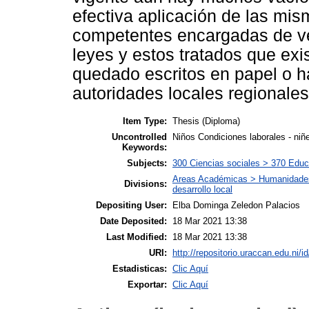
efectiva aplicación de las mis
competentes encargadas de vel
leyes y estos tratados que ex
quedado escritos en papel o ha
autoridades locales regionale
Item Type:
Thesis (Diploma)
Uncontrolled
Niños Condiciones laborales - niñ
Keywords:
Subjects:
300 Ciencias sociales > 370 Educ
Areas Académicas > Humanidades, 
Divisions:
desarrollo local
Depositing User:
Elba Dominga Zeledon Palacios
Date Deposited:
18 Mar 2021 13:38
Last Modified:
18 Mar 2021 13:38
URI:
http://repositorio.uraccan.edu.ni/i
Estadisticas:
Clic Aquí
Exportar:
Clic Aquí