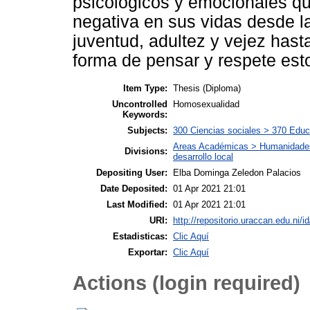
psicológicos y emocionales qu
negativa en sus vidas desde la
juventud, adultez y vejez hast
forma de pensar y respete est
Item Type:
Thesis (Diploma)
Uncontrolled
Homosexualidad
Keywords:
Subjects:
300 Ciencias sociales > 370 Educ
Areas Académicas > Humanidades, 
Divisions:
desarrollo local
Depositing User:
Elba Dominga Zeledon Palacios
Date Deposited:
01 Apr 2021 21:01
Last Modified:
01 Apr 2021 21:01
URI:
http://repositorio.uraccan.edu.ni/i
Estadisticas:
Clic Aquí
Exportar:
Clic Aquí
Actions (login required)