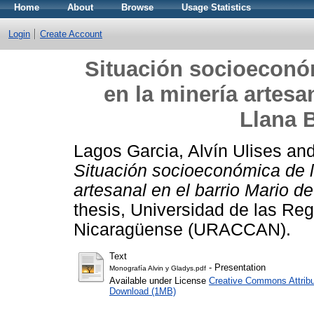
Home
About
Browse
Usage Statistics
Login
Create Account
Situación socioeconóm
en la minería artesan
Llana 
Lagos Garcia, Alvín Ulises
an
Situación socioeconómica de l
artesanal en el barrio Mario d
thesis, Universidad de las Re
Nicaragüense (URACCAN).
Text
- Presentation
Monografía Alvin y Gladys.pdf
Available under License
Creative Commons Attribu
Download (1MB)