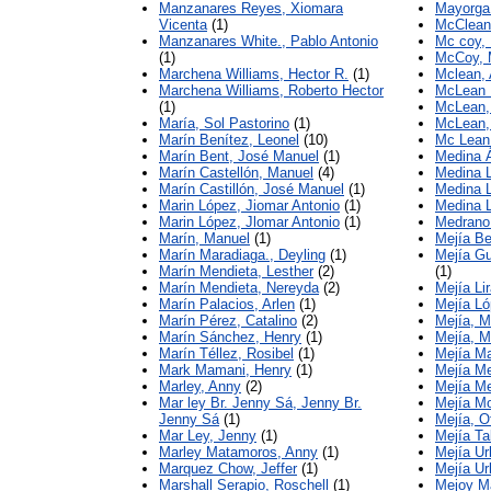
Manzanares Reyes, Xiomara
Mayorga
Vicenta
(1)
McClean
Manzanares White., Pablo Antonio
Mc coy, 
(1)
McCoy, M
Marchena Williams, Hector R.
(1)
Mclean, 
Marchena Williams, Roberto Hector
McLean 
(1)
McLean,
María, Sol Pastorino
(1)
McLean,
Marín Benítez, Leonel
(10)
Mc Lean 
Marín Bent, José Manuel
(1)
Medina Á
Marín Castellón, Manuel
(4)
Medina L
Marín Castillón, José Manuel
(1)
Medina 
Marin López, Jiomar Antonio
(1)
Medina L
Marin López, Jlomar Antonio
(1)
Medrano
Marín, Manuel
(1)
Mejía B
Marín Maradiaga., Deyling
(1)
Mejía Gu
Marín Mendieta, Lesther
(2)
(1)
Marín Mendieta, Nereyda
(2)
Mejía Li
Marín Palacios, Arlen
(1)
Mejía Ló
Marín Pérez, Catalino
(2)
Mejía, M
Marín Sánchez, Henry
(1)
Mejía, M
Marín Téllez, Rosibel
(1)
Mejía Ma
Mark Mamani, Henry
(1)
Mejía Me
Marley, Anny
(2)
Mejía M
Mar ley Br. Jenny Sá, Jenny Br.
Mejía Mo
Jenny Sá
(1)
Mejía, O
Mar Ley, Jenny
(1)
Mejía Ta
Marley Matamoros, Anny
(1)
Mejía Urb
Marquez Chow, Jeffer
(1)
Mejía Ur
Marshall Serapio, Roschell
(1)
Mejoy M