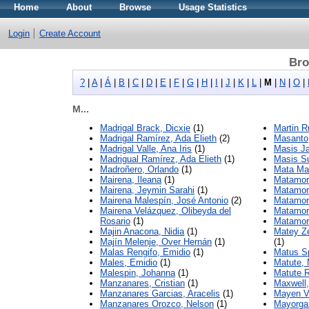
Home
About
Browse
Usage Statistics
Login
Create Account
Bro
?
|
A
|
Á
|
B
|
C
|
D
|
E
|
F
|
G
|
H
|
I
|
J
|
K
|
L
|
M
|
N
|
O
|
M...
Madrigal Brack, Dicxie
(1)
Martin R
Madrigal Ramírez, Ada Elieth
(2)
Masanto,
Madrigal Valle, Ana Iris
(1)
Masis Ja
Madrigual Ramírez, Ada Elieth
(1)
Masis Su
Madroñero, Orlando
(1)
Mata Mar
Mairena, Ileana
(1)
Matamor
Mairena, Jeymin Sarahi
(1)
Matamoro
Mairena Malespín, José Antonio
(2)
Matamoro
Mairena Velázquez, Olibeyda del
Matamor
Rosario
(1)
Matamor
Majin Anacona, Nidia
(1)
Matey Ze
Majín Melenje, Over Hernán
(1)
(1)
Malas Rengifo, Emidio
(1)
Matus Sp
Males, Emidio
(1)
Matute, 
Malespin, Johanna
(1)
Matute R
Manzanares, Cristian
(1)
Maxwell,
Manzanares Garcias, Aracelis
(1)
Mayen Vi
Manzanares Orozco, Nelson
(1)
Mayorga 