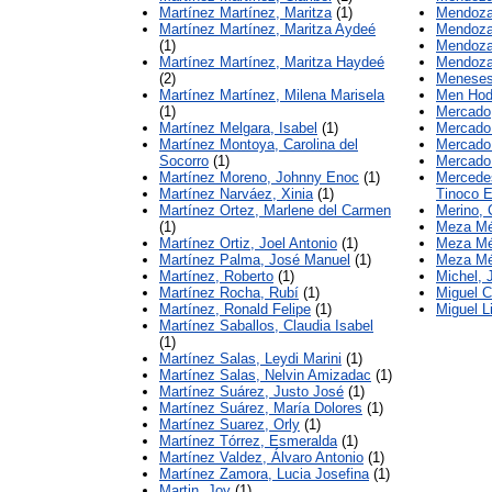
Martínez Martínez, Maritza
(1)
Mendoza
Martínez Martínez, Maritza Aydeé
Mendoza
(1)
Mendoza
Martínez Martínez, Maritza Haydeé
Mendoza
(2)
Meneses
Martínez Martínez, Milena Marisela
Men Hod
(1)
Mercado
Martínez Melgara, Isabel
(1)
Mercado
Martínez Montoya, Carolina del
Mercado
Socorro
(1)
Mercado
Martínez Moreno, Johnny Enoc
(1)
Mercede
Martínez Narváez, Xinia
(1)
Tinoco 
Martínez Ortez, Marlene del Carmen
Merino, 
(1)
Meza Mé
Martínez Ortiz, Joel Antonio
(1)
Meza Mé
Martínez Palma, José Manuel
(1)
Meza Mé
Martínez, Roberto
(1)
Michel, 
Martínez Rocha, Rubí
(1)
Miguel C
Martínez, Ronald Felipe
(1)
Miguel L
Martínez Saballos, Claudia Isabel
(1)
Martínez Salas, Leydi Marini
(1)
Martínez Salas, Nelvin Amizadac
(1)
Martínez Suárez, Justo José
(1)
Martínez Suárez, María Dolores
(1)
Martínez Suarez, Orly
(1)
Martínez Tórrez, Esmeralda
(1)
Martínez Valdez, Álvaro Antonio
(1)
Martínez Zamora, Lucia Josefina
(1)
Martin, Joy
(1)