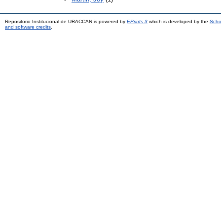
Repositorio Institucional de URACCAN is powered by
EPrints 3
which is developed by the
Scho
and software credits
.