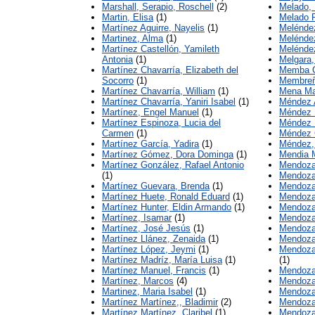
Marshall, Serapio, Roschell
(2)
Melado,
Martin, Elisa
(1)
Melado P
Martínez Aguirre, Nayelis
(1)
Meléndez
Martinez, Alma
(1)
Meléndez
Martínez Castellón, Yamileth
Meléndez
Antonia
(1)
Melgara
Martínez Chavarría, Elizabeth del
Memba C
Socorro
(1)
Membreñ
Martínez Chavarría, William
(1)
Mena Ma
Martínez Chavarría, Yaniri Isabel
(1)
Méndez A
Martínez, Engel Manuel
(1)
Méndez D
Martínez Espinoza, Lucia del
Méndez 
Carmen
(1)
Méndez 
Martínez García, Yadira
(1)
Méndez,
Martínez Gómez, Dora Dominga
(1)
Mendia M
Martínez González, Rafael Antonio
Mendoza
(1)
Mendoza,
Martínez Guevara, Brenda
(1)
Mendoza
Martínez Huete, Ronald Eduard
(1)
Mendoza 
Martínez Hunter, Eldin Armando
(1)
Mendoza
Martínez, Isamar
(1)
Mendoza
Martínez, José Jesús
(1)
Mendoza 
Martínez Llánez, Zenaida
(1)
Mendoza
Martínez López, Jeymi
(1)
Mendoza 
Martínez Madríz, María Luisa
(1)
(1)
Martínez Manuel, Francis
(1)
Mendoza
Martínez, Marcos
(4)
Mendoza,
Martinez, Maria Isabel
(1)
Mendoza 
Martínez Martínez,, Bladimir
(2)
Mendoza
Martínez Martínez, Claribel
(1)
Mendoza,