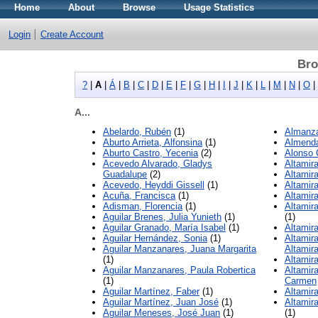
Home
About
Browse
Usage Statistics
Login
Create Account
Bro
?
|
A
|
Á
|
B
|
C
|
D
|
E
|
F
|
G
|
H
|
I
|
J
|
K
|
L
|
M
|
N
|
O
|
A...
Abelardo, Rubén
(1)
Almanza
Aburto Arrieta, Alfonsina
(1)
Almenda
Aburto Castro, Yecenia
(2)
Alonso 
Acevedo Alvarado, Gladys
Altamira
Guadalupe
(2)
Altamir
Acevedo, Heyddi Gissell
(1)
Altamira
Acuña, Francisca
(1)
Altamira
Adisman, Florencia
(1)
Altamir
Aguilar Brenes, Julia Yunieth
(1)
(1)
Aguilar Granado, María Isabel
(1)
Altamir
Aguilar Hernández, Sonia
(1)
Altamir
Aguilar Manzanares, Juana Margarita
Altamir
(1)
Altamir
Aguilar Manzanares, Paula Robertica
Altamir
(1)
Carmen
Aguilar Martínez, Faber
(1)
Altamir
Aguilar Martínez, Juan José
(1)
Altamir
Aguilar Meneses, José Juan
(1)
(1)