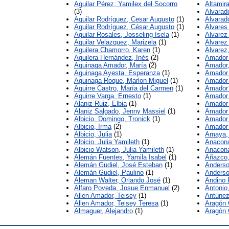
Aguilar Pérez, Yamilex del Socorro
Altamir
(3)
Alvarad
Aguilar Rodríguez, Cesar Augusto
(1)
Alvarad
Aguilar Rodríguez, César Augusto
(1)
Alvares
Aguilar Rosales, Josseling Isela
(1)
Alvarez
Aguilar Velazquez, Marizela
(1)
Alvarez
Aguilera Chamorro, Karen
(1)
Alvarez
Aguilera Hernández, Inés
(2)
Amador 
Aguinaga Amador, María
(2)
Amador,
Aguinaga Ayesta, Esperanza
(1)
Amador C
Aguinaga Roque, Marlon Miguel
(1)
Amador 
Aguirre Castro, María del Carmen
(1)
Amador 
Aguirre Varga, Ernesto
(1)
Amador 
Alaniz Ruiz, Elbia
(1)
Amador 
Alaniz Salgado, Jenny Massiel
(1)
Amador 
Albicio, Domingo, Tronick
(1)
Amador 
Albicio, Irma
(2)
Amador 
Albicio, Julia
(1)
Amaya, 
Albicio, Julia Yamileth
(1)
Anacona
Albicio Watson, Julia Yamileth
(1)
Anacona
Alemán Fuentes, Yamila Isabel
(1)
Añazco,
Alemán Gudiel, José Esteban
(1)
Anderso
Alemán Gudiel, Paulino
(1)
Anderso
Aleman Walter, Orlando José
(1)
Andino 
Alfaro Poveda, Josue Enmanuel
(2)
Antonio
Allen Amador, Teisey
(1)
Antúnez
Allen Amador, Teisey Teresa
(1)
Aragón 
Almaguer, Alejandro
(1)
Aragón 