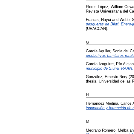
Flores López, William Oswa
Revista Universitaria del Car
Francis, Nayci
and
Webb, 
pesqueras de Bilwi, Enero-j
(URACCAN).
G
García Aguilar, Sonia del 
productivas familiares rura
García Izaguirre, Pío Alejan
municipio de Siuna, RAAN.
González, Ernesto Nery
(20
thesis, Universidad de la
H
Hernández Medina, Carlos A
innovación y formación de re
M
Medrano Romero, Melba
a