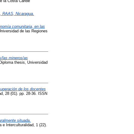
e la Costa Caribe
n, RAAS, Nicaragua.
onomía comunitaria, en las
niversidad de las Regiones
s/las mineros/as
iploma thesis, Universidad
superación de los docentes
ad, 28 (01). pp. 28-36. ISSN
uralmente situada.
e Interculturalidad, 1 (22).