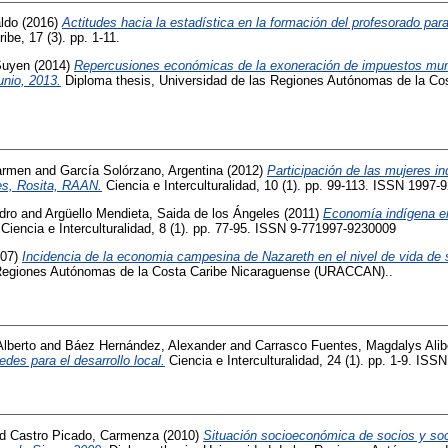
ldo
(2016)
Actitudes hacia la estadística en la formación del profesorado para
ibe, 17 (3). pp. 1-11.
Suyen
(2014)
Repercusiones económicas de la exoneración de impuestos mun
unio, 2013.
Diploma thesis, Universidad de las Regiones Autónomas de la Co
Carmen
and
García Solórzano, Argentina
(2012)
Participación de las mujeres i
les, Rosita, RAAN.
Ciencia e Interculturalidad, 10 (1). pp. 99-113. ISSN 1997-
dro
and
Argüello Mendieta, Saida de los Ángeles
(2011)
Economía indígena en
Ciencia e Interculturalidad, 8 (1). pp. 77-95. ISSN 9-771997-9230009
07)
Incidencia de la economia campesina de Nazareth en el nivel de vida de 
s Regiones Autónomas de la Costa Caribe Nicaraguense (URACCAN)..
lberto
and
Báez Hernández, Alexander
and
Carrasco Fuentes, Magdalys Alib
des para el desarrollo local.
Ciencia e Interculturalidad, 24 (1). pp. 1-9. ISS
nd
Castro Picado, Carmenza
(2010)
Situación socioeconómica de socios y soc