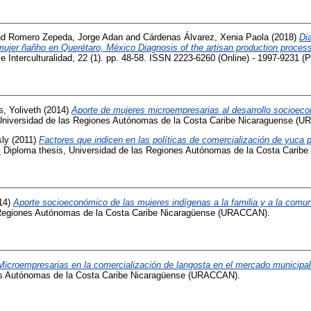
nd
Romero Zepeda, Jorge Adan
and
Cárdenas Álvarez, Xenia Paola
(2018)
Di
 mujer ñañho en Querétaro, México Diagnosis of the artisan production proces
e Interculturalidad, 22 (1). pp. 48-58. ISSN 2223-6260 (Online) - 1997-9231 (Pr
, Yoliveth
(2014)
Aporte de mujeres microempresarias al desarrollo socioec
Universidad de las Regiones Autónomas de la Costa Caribe Nicaraguense (
sly
(2011)
Factores que indicen en las políticas de comercialización de yuca 
.
Diploma thesis, Universidad de las Regiones Autónomas de la Costa Cari
14)
Aporte socioeconómico de las mujeres indígenas a la familia y a la comun
s Regiones Autónomas de la Costa Caribe Nicaragüense (URACCAN).
Microempresarias en la comercialización de langosta en el mercado municipal 
es Autónomas de la Costa Caribe Nicaragüense (URACCAN).