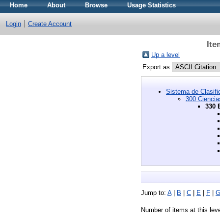
Home
About
Browse
Usage Statistics
Login
Create Account
Ite
Up a level
Export as
Sistema de Clasif
300 Ciencia
330 
Jump to:
A
|
B
|
C
|
E
|
F
|
Number of items at this lev