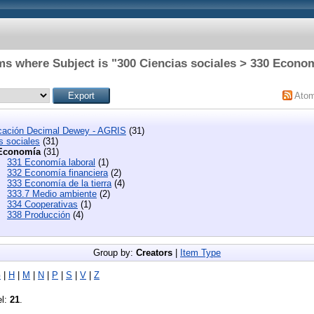
ms where Subject is "300 Ciencias sociales > 330 Econo
Ato
icación Decimal Dewey - AGRIS
(31)
s sociales
(31)
Economía
(31)
331 Economía laboral
(1)
332 Economía financiera
(2)
333 Economía de la tierra
(4)
333.7 Medio ambiente
(2)
334 Cooperativas
(1)
338 Producción
(4)
Group by:
Creators
|
Item Type
G
|
H
|
M
|
N
|
P
|
S
|
V
|
Z
el:
21
.