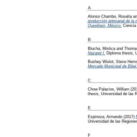
A
Alonso Chambo, Rosalía
a
producción artesanal de la
Querétaro, México.
Ciencia 
B
Blucha, Mistica
and
Thomas
Nazaret I.
Diploma thesis, 
Bushey Wislot, Steve Hem
Mercado Municipal de Bilwi
C
Chow Palacios, William
(20
thesis, Universidad de la
E
Espinoza, Armando
(2017)
Universidad de las Region
F