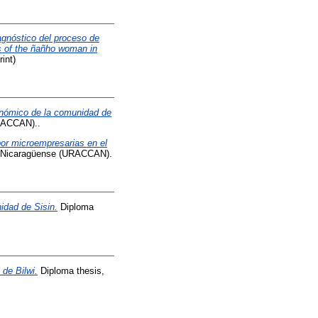
agnóstico del proceso de
s of the ñañho woman in
int)
onómico de la comunidad de
URACCAN)..
por microempresarias en el
be Nicaragüense (URACCAN).
idad de Sisin.
Diploma
de Bilwi.
Diploma thesis,