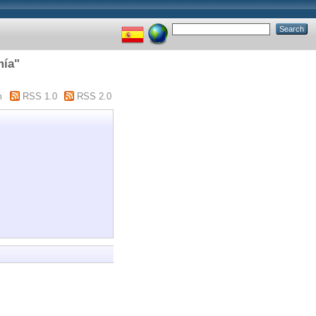
mía"
m
RSS 1.0
RSS 2.0