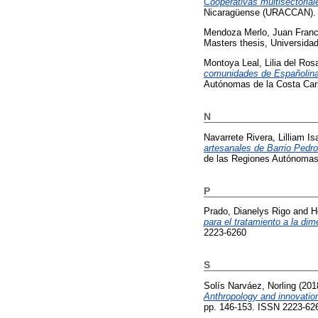
Cooperativas multisectorial
Nicaragüense (URACCAN).
Mendoza Merlo, Juan Franc
Masters thesis, Universid
Montoya Leal, Lilia del Rosa
comunidades de Españolina
Autónomas de la Costa Ca
N
Navarrete Rivera, Lilliam Is
artesanales de Barrio Pedro
de las Regiones Autónomas
P
Prado, Dianelys Rigo
and
H
para el tratamiento a la dim
2223-6260
S
Solís Narváez, Norling
(201
Anthropology and innovatio
pp. 146-153. ISSN 2223-6260