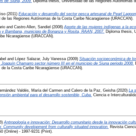
es de Siuna, 2009.
Diploma thesis, Universidad de las Regiones Autónomas d
iso
(2011)
Educación y desarrollo del sector pesca artesanal de Pearl Lagoo
ad de las Regiones Autónomas de la Costa Caribe Nicaragüense (URACCAN).
rio
and
Castro Allen, Sandiel
(2008)
Aporte de las mujeres indígenas a la ec
 y Bambana, municipio de Bonanza y Rosita, RAAN, 2007.
Diploma thesis, U
ribe Nicaragüense (URACCAN).
abel
and
López Salazar, July Vanessa
(2009)
Situación socioeconómica de lo
 Joaquín Chamarro sector número III en el municipio de Siuna periodo 2008.
D
 de la Costa Caribe Nicaragüense (URACCAN).
ernández Valdés, María del Carmen
and
Calero de la Paz, Geisha
(2020)
La 
ensión ambiental para el desarrollo sostenible, Cuba.
Ciencia e Interculturalid
8)
Antropología e innovación: Desarrollo comunitario desde la innovación cult
n: Community development from culturally situated innovation.
Revista Ciencia 
 (Online) - 1997-9231 (Print).