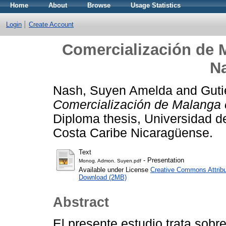
Home
About
Browse
Usage Statistics
Login
Create Account
Comercialización de 
Na
Nash, Suyen Amelda
and
Guti
Comercialización de Malanga 
Diploma thesis, Universidad 
Costa Caribe Nicaragüense.
Text
- Presentation
Monog. Admon. Suyen.pdf
Available under License
Creative Commons Attribu
Download (2MB)
Abstract
El presente estudio trata sobr