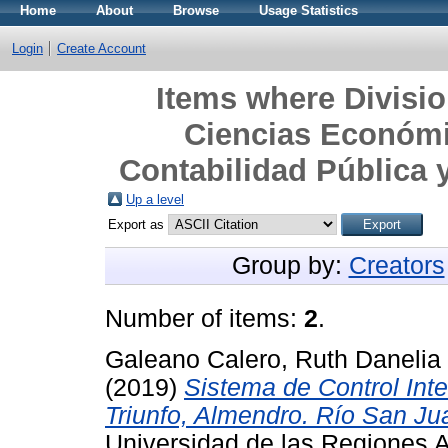
Home
About
Browse
Usage Statistics
Login
Create Account
Items where Divisi
Ciencias Económi
Contabilidad Pública y
Up a level
Export as
Group by:
Creators
Number of items:
2
.
Galeano Calero, Ruth Danelia
(2019)
Sistema de Control Int
Triunfo, Almendro. Río San Ju
Universidad de las Regiones 