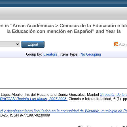
n is "Areas Académicas > Ciencias de la Educación e I
la Educación con mención en Español" and Year is
Ato
Group by:
Creators
|
Item Type
|
No Grouping
d
López Aburto, Iris del Rosario
and
Duriéz González, Maribel
Situación de la
 URACCAN Recinto Las Minas, 2007-2008.
Ciencia e Interculturalidad, 6 (1). 
ad y desplazamiento lingüístico en la comunidad de Wasakín, municipio de Ro
p. 10-25. ISSN 9-771997-9230009