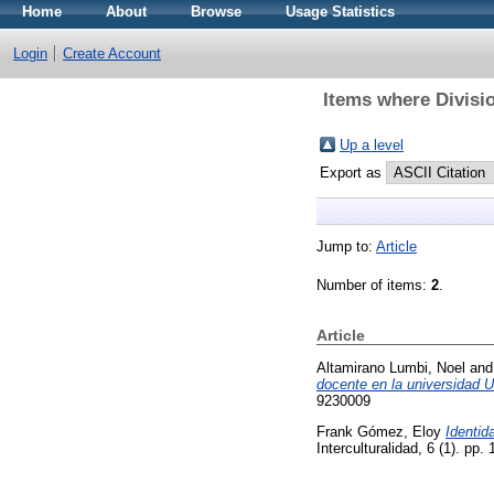
Home
About
Browse
Usage Statistics
Login
Create Account
Items where Divisio
Up a level
Export as
Jump to:
Article
Number of items:
2
.
Article
Altamirano Lumbi, Noel
an
docente en la universidad
9230009
Frank Gómez, Eloy
Identid
Interculturalidad, 6 (1). p