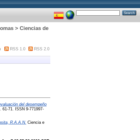
diomas > Ciencias de
m
RSS 1.0
RSS 2.0
 evaluación del desempeño
pp. 61-71. ISSN 9-771997-
sita, R.A.A.N.
Ciencia e