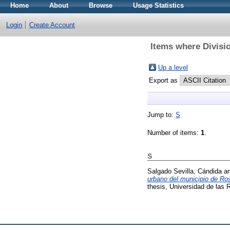
Home
About
Browse
Usage Statistics
Login
Create Account
Items where Divisio
Up a level
Export as
Jump to:
S
Number of items:
1
.
S
Salgado Sevilla, Cándida
a
urbano del municipio de Ros
thesis, Universidad de la