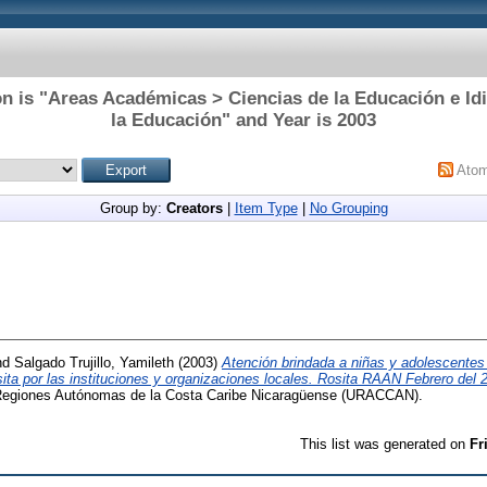
n is "Areas Académicas > Ciencias de la Educación e I
la Educación" and Year is 2003
Ato
Group by:
Creators
|
Item Type
|
No Grouping
nd
Salgado Trujillo, Yamileth
(2003)
Atención brindada a niñas y adolescentes 
ita por las instituciones y organizaciones locales. Rosita RAAN Febrero del 2
s Regiones Autónomas de la Costa Caribe Nicaragüense (URACCAN).
This list was generated on
Fr