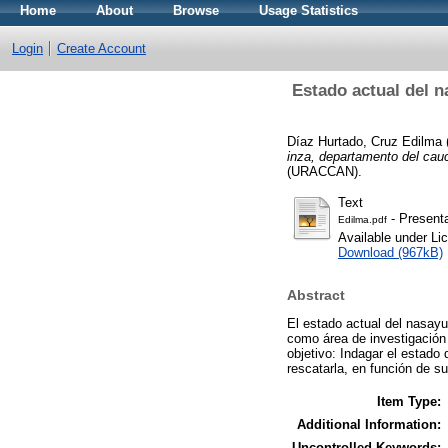
Home
About
Browse
Usage Statistics
Login
Create Account
Estado actual del 
Díaz Hurtado, Cruz Edilma
inza, departamento del cau
(URACCAN).
Text
- Presenta
Edilma.pdf
Available under L
Download (967kB)
Abstract
El estado actual del nasay
como área de investigación 
objetivo: Indagar el estado
rescatarla, en función de s
Item Type:
Additional Information:
Uncontrolled Keywords: