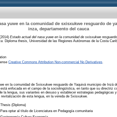
nasa yuwe en la comunidad de sxisxukwe resguardo de ya
inza, departamento del cauca
(2014)
Estado actual del nasa yuwe en la comunidad de sxisxukwe resguardo
ca.
Diploma thesis, Universidad de las Regiones Autónomas de la Costa Cari
tion
icense
Creative Commons Attribution Non-commercial No Derivatives
.
uwe en la comunidad de Sxisxukwe resguardo de Yaquivá municipio de Inzá d
está enfocada en el campo de la sociolingüística, en tanto que su directriz co
 de la lengua, sus variantes en desuso y establecer estrategias pedagógicas 
u revitalización de esta lengua, en la vereda de Sxisxukwe.
Thesis (Diploma)
Para optar al título de Licenciatura en Pedagogía comunitaria
Gastronomía Cultura Economía