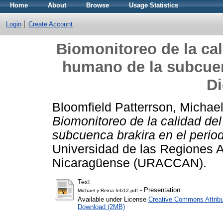
Home
About
Browse
Usage Statistics
Login
Create Account
Biomonitoreo de la ca
humano de la subcuen
D
Bloomfield Patterrson, Michae
Biomonitoreo de la calidad d
subcuenca brakira en el perio
Universidad de las Regiones 
Nicaragüense (URACCAN).
Text
- Presentation
Michael y Reina feb12.pdf
Available under License
Creative Commons Attribu
Download (2MB)