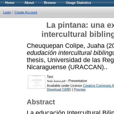
Home
About
Browse
Usage Statistics
Login
Create Account
La pintana: una e
intercultural biblin
Cheuquepan Colipe, Juaha
(2
edudación intercultural bibling
thesis, Universidad de las Re
Nicaraguense (URACCAN)..
Text
- Presentation
Tesis Juana.pdf
Available under License
Creative Commons At
Download (1MB)
|
Preview
Abstract
La educación Intercultural Bil