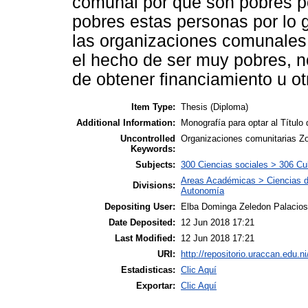
comunal por que son pobres po
pobres estas personas por lo g
las organizaciones comunales
el hecho de ser muy pobres, no
de obtener financiamiento u otr
Item Type:
Thesis (Diploma)
Additional Information:
Monografía para optar al Títul
Uncontrolled
Organizaciones comunitarias 
Keywords:
Subjects:
300 Ciencias sociales > 306 Cul
Areas Académicas > Ciencias d
Divisions:
Autonomía
Depositing User:
Elba Dominga Zeledon Palacios
Date Deposited:
12 Jun 2018 17:21
Last Modified:
12 Jun 2018 17:21
URI:
http://repositorio.uraccan.edu.ni
Estadisticas:
Clic Aquí
Exportar:
Clic Aquí