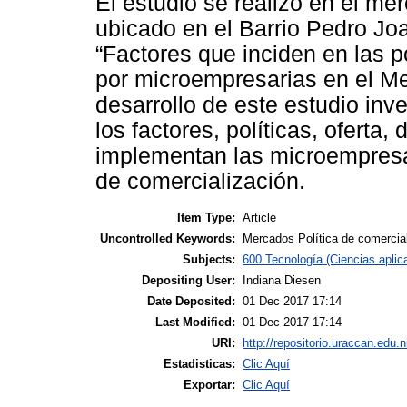
El estudio se realizó en el me
ubicado en el Barrio Pedro Joa
“Factores que inciden en las p
por microempresarias en el Me
desarrollo de este estudio inve
los factores, políticas, oferta
implementan las microempresa
de comercialización.
Item Type:
Article
Uncontrolled Keywords:
Mercados Política de comercia
Subjects:
600 Tecnología (Ciencias aplica
Depositing User:
Indiana Diesen
Date Deposited:
01 Dec 2017 17:14
Last Modified:
01 Dec 2017 17:14
URI:
http://repositorio.uraccan.edu.n
Estadisticas:
Clic Aquí
Exportar:
Clic Aquí